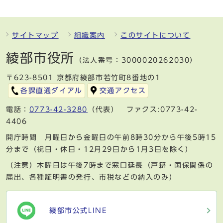
サイトマップ
組織案内
このサイトについて
綾部市役所
（法人番号：3000020262030）
〒623-8501 京都府綾部市若竹町8番地の1
各課直通ダイアル
交通アクセス
電話：
0773-42-3280
（代表） ファクス:0773-42-
4406
開庁時間 月曜日から金曜日の午前8時30分から午後5時15
分まで（祝日・休日・12月29日から1月3日を除く）
（注意）木曜日は午後7時まで窓口延長（戸籍・国保関係の
届出、各種証明書の発行、市税などの納入のみ）
綾部市公式LINE