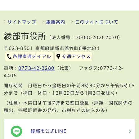
サイトマップ
組織案内
このサイトについて
綾部市役所
（法人番号：3000020262030）
〒623-8501 京都府綾部市若竹町8番地の1
各課直通ダイアル
交通アクセス
電話：
0773-42-3280
（代表） ファクス:0773-42-
4406
開庁時間 月曜日から金曜日の午前8時30分から午後5時15
分まで（祝日・休日・12月29日から1月3日を除く）
（注意）木曜日は午後7時まで窓口延長（戸籍・国保関係の
届出、各種証明書の発行、市税などの納入のみ）
綾部市公式LINE