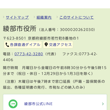
サイトマップ
組織案内
このサイトについて
綾部市役所
（法人番号：3000020262030）
〒623-8501 京都府綾部市若竹町8番地の1
各課直通ダイアル
交通アクセス
電話：
0773-42-3280
（代表） ファクス:0773-42-
4406
開庁時間 月曜日から金曜日の午前8時30分から午後5時15
分まで（祝日・休日・12月29日から1月3日を除く）
（注意）木曜日は午後7時まで窓口延長（戸籍・国保関係の
届出、各種証明書の発行、市税などの納入のみ）
綾部市公式LINE