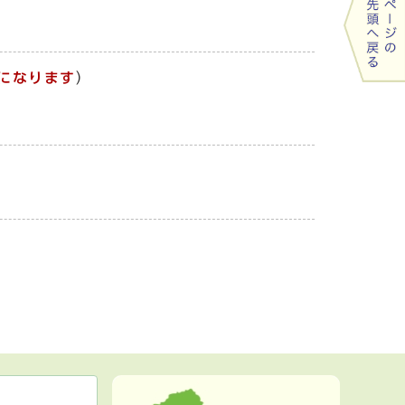
になります
）