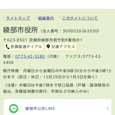
サイトマップ
組織案内
このサイトについて
綾部市役所
（法人番号：3000020262030）
〒623-8501 京都府綾部市若竹町8番地の1
各課直通ダイアル
交通アクセス
電話：
0773-42-3280
（代表） ファクス:0773-42-
4406
開庁時間 月曜日から金曜日の午前8時30分から午後5時15
分まで（祝日・休日・12月29日から1月3日を除く）
（注意）木曜日は午後7時まで窓口延長（戸籍・国保関係の
届出、各種証明書の発行、市税などの納入のみ）
綾部市公式LINE