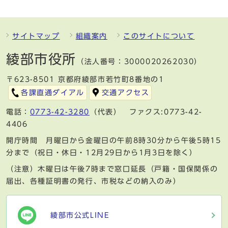
サイトマップ
組織案内
このサイトについて
綾部市役所
（法人番号：3000020262030）
〒623-8501 京都府綾部市若竹町8番地の1
各課直通ダイアル
交通アクセス
電話：
0773-42-3280
（代表） ファクス:0773-42-
4406
開庁時間 月曜日から金曜日の午前8時30分から午後5時15
分まで（祝日・休日・12月29日から1月3日を除く）
（注意）木曜日は午後7時まで窓口延長（戸籍・国保関係の
届出、各種証明書の発行、市税などの納入のみ）
綾部市公式LINE