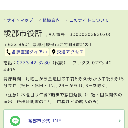
サイトマップ
組織案内
このサイトについて
綾部市役所
（法人番号：3000020262030）
〒623-8501 京都府綾部市若竹町8番地の1
各課直通ダイアル
交通アクセス
電話：
0773-42-3280
（代表） ファクス:0773-42-
4406
開庁時間 月曜日から金曜日の午前8時30分から午後5時15
分まで（祝日・休日・12月29日から1月3日を除く）
（注意）木曜日は午後7時まで窓口延長（戸籍・国保関係の
届出、各種証明書の発行、市税などの納入のみ）
綾部市公式LINE