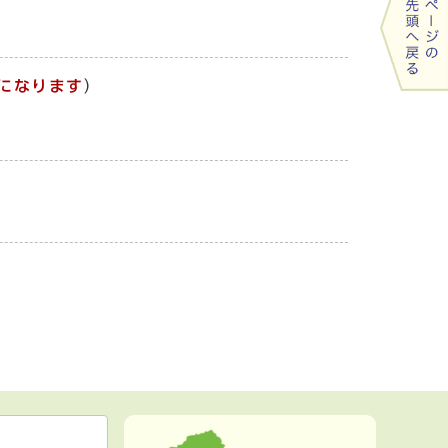
になります
）