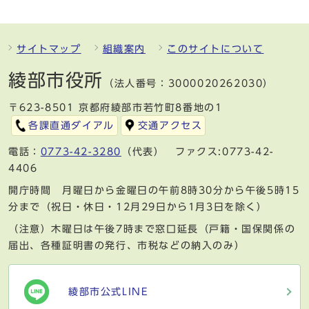
サイトマップ
組織案内
このサイトについて
綾部市役所
（法人番号：3000020262030）
〒623-8501 京都府綾部市若竹町8番地の1
各課直通ダイアル
交通アクセス
電話：
0773-42-3280
（代表） ファクス:0773-42-
4406
開庁時間 月曜日から金曜日の午前8時30分から午後5時15
分まで（祝日・休日・12月29日から1月3日を除く）
（注意）木曜日は午後7時まで窓口延長（戸籍・国保関係の
届出、各種証明書の発行、市税などの納入のみ）
綾部市公式LINE