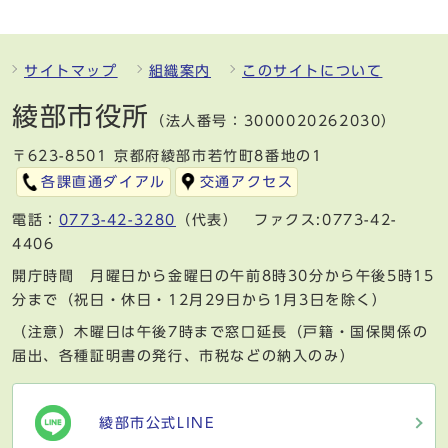
サイトマップ
組織案内
このサイトについて
綾部市役所
（法人番号：3000020262030）
〒623-8501 京都府綾部市若竹町8番地の1
各課直通ダイアル
交通アクセス
電話：
0773-42-3280
（代表） ファクス:0773-42-
4406
開庁時間 月曜日から金曜日の午前8時30分から午後5時15
分まで（祝日・休日・12月29日から1月3日を除く）
（注意）木曜日は午後7時まで窓口延長（戸籍・国保関係の
届出、各種証明書の発行、市税などの納入のみ）
綾部市公式LINE