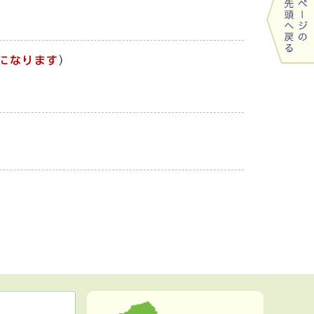
になります
）