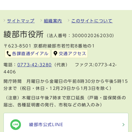
サイトマップ
組織案内
このサイトについて
綾部市役所
（法人番号：3000020262030）
〒623-8501 京都府綾部市若竹町8番地の1
各課直通ダイアル
交通アクセス
電話：
0773-42-3280
（代表） ファクス:0773-42-
4406
開庁時間 月曜日から金曜日の午前8時30分から午後5時15
分まで（祝日・休日・12月29日から1月3日を除く）
（注意）木曜日は午後7時まで窓口延長（戸籍・国保関係の
届出、各種証明書の発行、市税などの納入のみ）
綾部市公式LINE