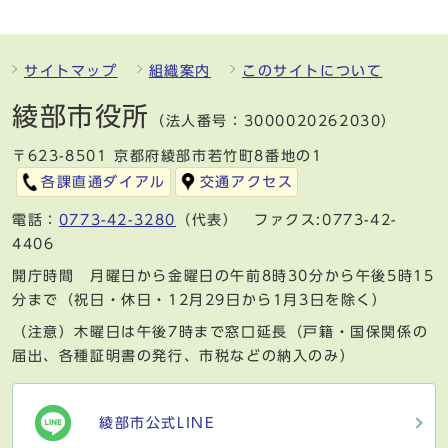
サイトマップ
組織案内
このサイトについて
綾部市役所
（法人番号：3000020262030）
〒623-8501 京都府綾部市若竹町8番地の1
各課直通ダイアル
交通アクセス
電話：
0773-42-3280
（代表） ファクス:0773-42-
4406
開庁時間 月曜日から金曜日の午前8時30分から午後5時15
分まで（祝日・休日・12月29日から1月3日を除く）
（注意）木曜日は午後7時まで窓口延長（戸籍・国保関係の
届出、各種証明書の発行、市税などの納入のみ）
綾部市公式LINE