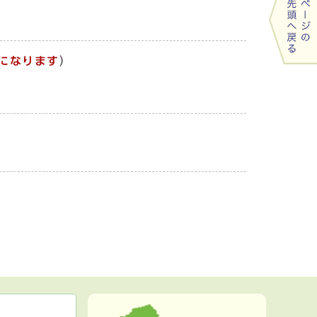
になります
）