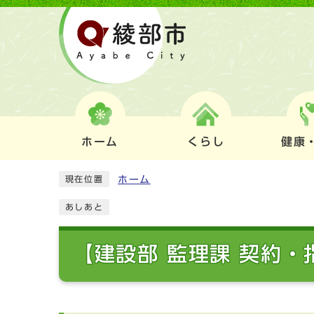
ホーム
くらし
健康
ホーム
現在位置
あしあと
【建設部 監理課 契約