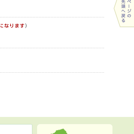
になります
）