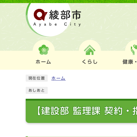
ホーム
くらし
健康
ホーム
現在位置
あしあと
【建設部 監理課 契約