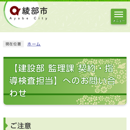
メニュー
ホーム
現在位置
【建設部 監理課 契約・指
導検査担当】へのお問い合
わせ
ご注意