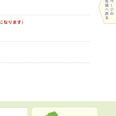
になります
）