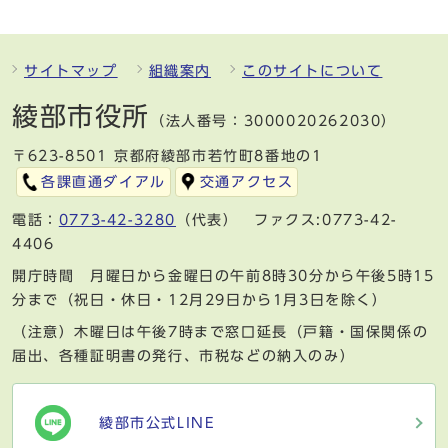
サイトマップ
組織案内
このサイトについて
綾部市役所
（法人番号：3000020262030）
〒623-8501 京都府綾部市若竹町8番地の1
各課直通ダイアル
交通アクセス
電話：
0773-42-3280
（代表） ファクス:0773-42-
4406
開庁時間 月曜日から金曜日の午前8時30分から午後5時15
分まで（祝日・休日・12月29日から1月3日を除く）
（注意）木曜日は午後7時まで窓口延長（戸籍・国保関係の
届出、各種証明書の発行、市税などの納入のみ）
綾部市公式LINE