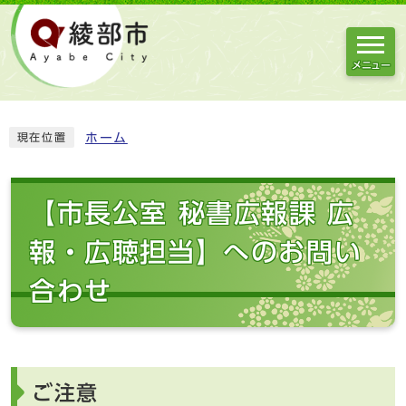
メニュー
ホーム
現在位置
【市長公室 秘書広報課 広
報・広聴担当】へのお問い
合わせ
ご注意