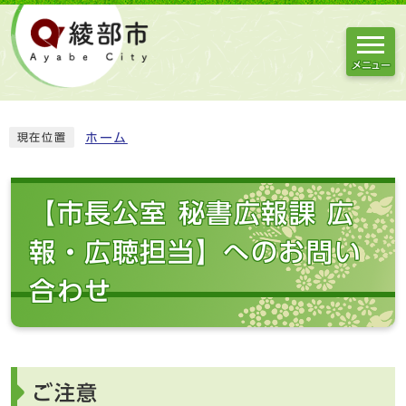
メニュー
ホーム
現在位置
【市長公室 秘書広報課 広
報・広聴担当】へのお問い
合わせ
ご注意