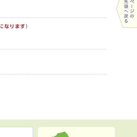
になります
）