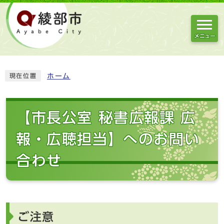
メニュー
ホーム
現在位置
【市長公室 秘書広報課 広
報・広聴担当】へのお問い
合わせ
ご注意