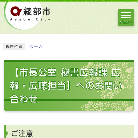
メニュー
ホーム
現在位置
【市長公室 秘書広報課 広
報・広聴担当】へのお問い
合わせ
ご注意