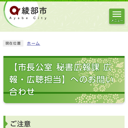
メニュー
ホーム
現在位置
【市長公室 秘書広報課 広
報・広聴担当】へのお問い
合わせ
ご注意