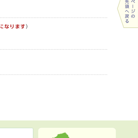
になります
）