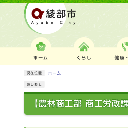
ホーム
くらし
健康
ホーム
現在位置
あしあと
【農林商工部 商工労政