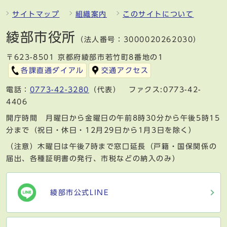
サイトマップ
組織案内
このサイトについて
綾部市役所
（法人番号：3000020262030）
〒623-8501 京都府綾部市若竹町8番地の1
各課直通ダイアル
交通アクセス
電話：
0773-42-3280
（代表） ファクス:0773-42-
4406
開庁時間 月曜日から金曜日の午前8時30分から午後5時15
分まで（祝日・休日・12月29日から1月3日を除く）
（注意）木曜日は午後7時まで窓口延長（戸籍・国保関係の
届出、各種証明書の発行、市税などの納入のみ）
綾部市公式LINE