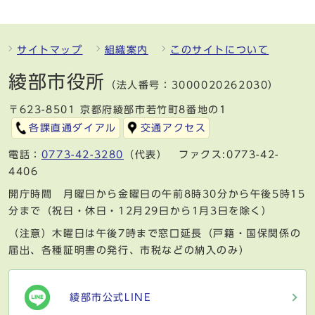
サイトマップ
組織案内
このサイトについて
綾部市役所
（法人番号：3000020262030）
〒623-8501 京都府綾部市若竹町8番地の1
各課直通ダイアル
交通アクセス
電話：
0773-42-3280
（代表） ファクス:0773-42-
4406
開庁時間 月曜日から金曜日の午前8時30分から午後5時15
分まで（祝日・休日・12月29日から1月3日を除く）
（注意）木曜日は午後7時まで窓口延長（戸籍・国保関係の
届出、各種証明書の発行、市税などの納入のみ）
綾部市公式LINE