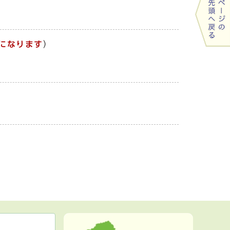
になります
）