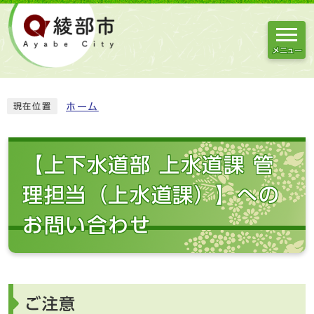
メニュー
ホーム
現在位置
【上下水道部 上水道課 管
理担当（上水道課）】への
お問い合わせ
ご注意