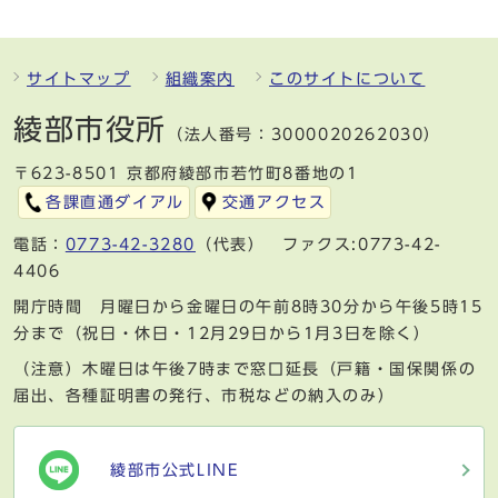
サイトマップ
組織案内
このサイトについて
綾部市役所
（法人番号：3000020262030）
〒623-8501 京都府綾部市若竹町8番地の1
各課直通ダイアル
交通アクセス
電話：
0773-42-3280
（代表） ファクス:0773-42-
4406
開庁時間 月曜日から金曜日の午前8時30分から午後5時15
分まで（祝日・休日・12月29日から1月3日を除く）
（注意）木曜日は午後7時まで窓口延長（戸籍・国保関係の
届出、各種証明書の発行、市税などの納入のみ）
綾部市公式LINE