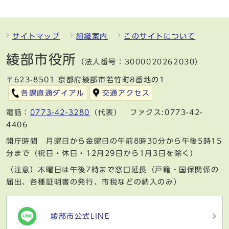
サイトマップ
組織案内
このサイトについて
綾部市役所
（法人番号：3000020262030）
〒623-8501 京都府綾部市若竹町8番地の1
各課直通ダイアル
交通アクセス
電話：
0773-42-3280
（代表） ファクス:0773-42-
4406
開庁時間 月曜日から金曜日の午前8時30分から午後5時15
分まで（祝日・休日・12月29日から1月3日を除く）
（注意）木曜日は午後7時まで窓口延長（戸籍・国保関係の
届出、各種証明書の発行、市税などの納入のみ）
綾部市公式LINE