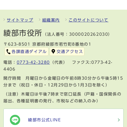
サイトマップ
組織案内
このサイトについて
綾部市役所
（法人番号：3000020262030）
〒623-8501 京都府綾部市若竹町8番地の1
各課直通ダイアル
交通アクセス
電話：
0773-42-3280
（代表） ファクス:0773-42-
4406
開庁時間 月曜日から金曜日の午前8時30分から午後5時15
分まで（祝日・休日・12月29日から1月3日を除く）
（注意）木曜日は午後7時まで窓口延長（戸籍・国保関係の
届出、各種証明書の発行、市税などの納入のみ）
綾部市公式LINE