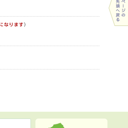
になります
）