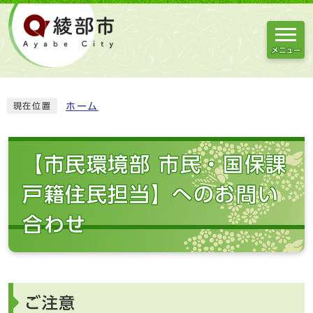
メニュー
ホーム
現在位置
【市民環境部 市民・国保課
戸籍住民担当】へのお問い
合わせ
ご注意