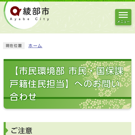
メニュー
ホーム
現在位置
【市民環境部 市民・国保課
戸籍住民担当】へのお問い
合わせ
ご注意