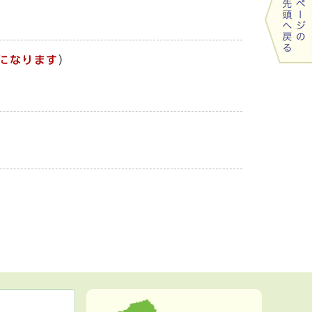
になります
）