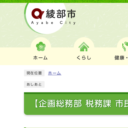
ホーム
くらし
健康
ホーム
現在位置
あしあと
【企画総務部 税務課 