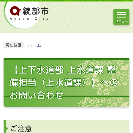
メニュー
ホーム
現在位置
【上下水道部 上水道課 整
備担当（上水道課）】への
お問い合わせ
ご注意