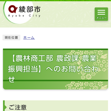
メニュー
ホーム
現在位置
【農林商工部 農政課 農業
振興担当】へのお問い合わ
せ
ご注意